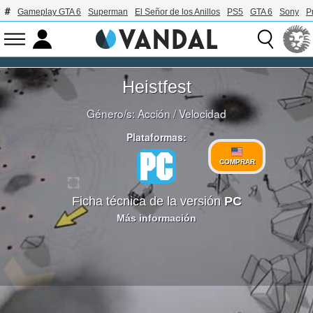
Gameplay GTA 6
Superman
El Señor de los Anillos
PS5
GTA 6
Sony
P
Heistfest
Género/s:
Acción
/
Velocidad
Plataformas:
COMPRAR
Ficha técnica de la versión
PC
Más información