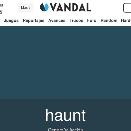
an
Más ↓
5
Juegos
Reportajes
Avances
Trucos
Foro
Random
Hard
haunt
Género/s:
Acción