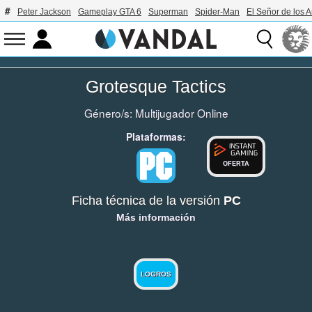
Peter Jackson
Gameplay GTA 6
Superman
Spider-Man
El Señor de los A
Grotesque Tactics
Género/s:
Multijugador Online
Plataformas:
OFERTA
Ficha técnica de la versión
PC
Más información
LOGROS