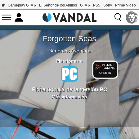
Gameplay GTA 6
El Señor de los Anillos
GTA 6
PS5
Sony
Prime Video
Forgotten Seas
Género/s:
Aventura
Plataformas:
OFERTA
Ficha técnica de la versión
PC
Más información