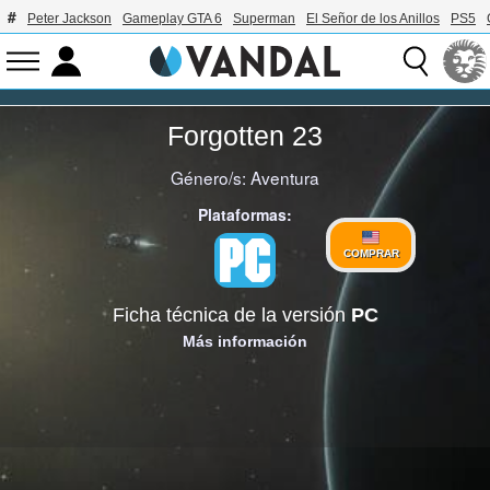
Peter Jackson
Gameplay GTA 6
Superman
El Señor de los Anillos
PS5
Forgotten 23
Género/s:
Aventura
Plataformas:
COMPRAR
Ficha técnica de la versión
PC
Más información