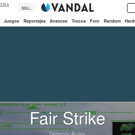
GTA 6
Más ↓
Juegos
Reportajes
Avances
Trucos
Foro
Random
Hard
Fair Strike
Género/s:
Acción