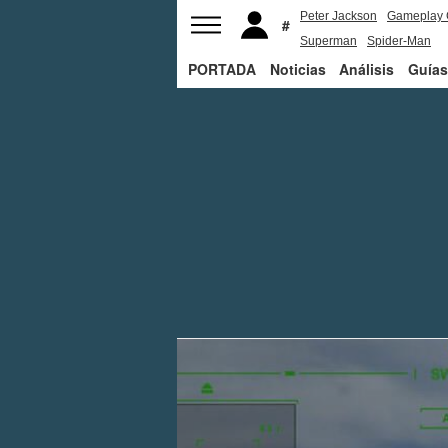
Peter Jackson
Gameplay 
Superman
Spider-Man
PORTADA
Noticias
Análisis
Guías