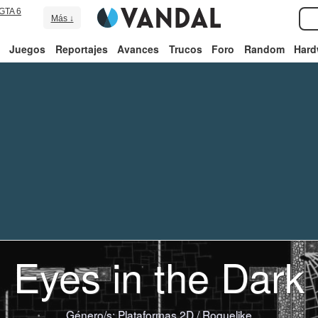
GTA 6
Más ↓
Juegos
Reportajes
Avances
Trucos
Foro
Random
Hard
Eyes in the Dark
Género/s:
Plataformas 2D
/
Roguelike