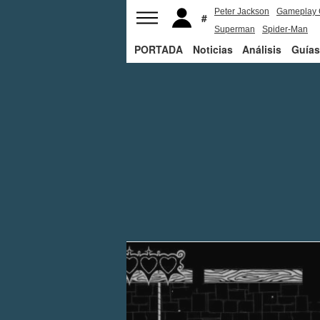
Peter Jackson
Gameplay 
Superman
Spider-Man
PORTADA
Noticias
Análisis
Guías