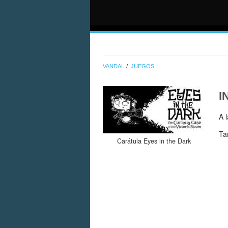
VANDAL
JUEGOS
I
A 
Ta
Carátula Eyes in the Dark