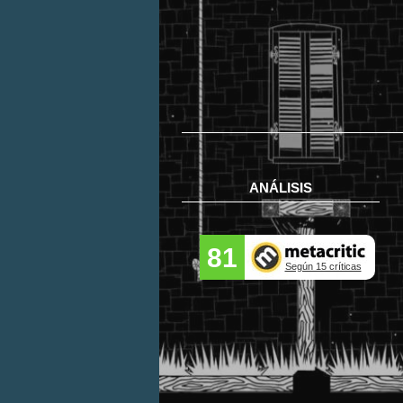
ANÁLISIS
81
Según 15 críticas