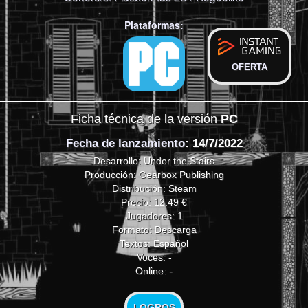
Plataformas:
OFERTA
Ficha técnica de la versión
PC
Fecha de lanzamiento
: 14/7/2022
Desarrollo: Under the Stairs
Producción: Gearbox Publishing
Distribución: Steam
Precio: 12.49 €
Jugadores: 1
Formato: Descarga
Textos: Español
Voces: -
Online: -
LOGROS