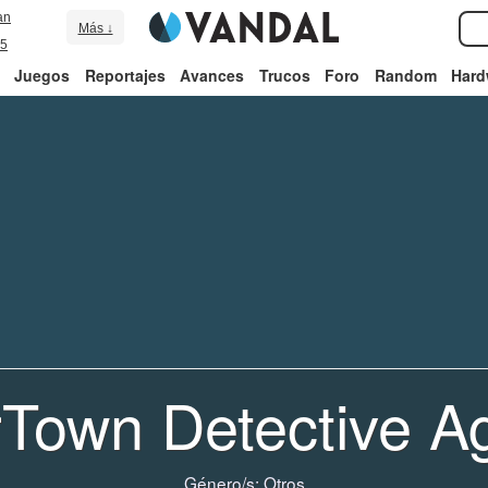
an
Más ↓
5
Juegos
Reportajes
Avances
Trucos
Foro
Random
Hard
rTown Detective A
Género/s:
Otros