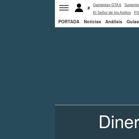
Gameplay GTA 6
Superm
El Señor de los Anillos
PS
PORTADA
Noticias
Análisis
Guías
Dine