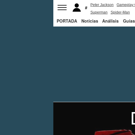
Peter Jackson
Gameplay 
Superman
Spider-Man
PORTADA
Noticias
Análisis
Guías