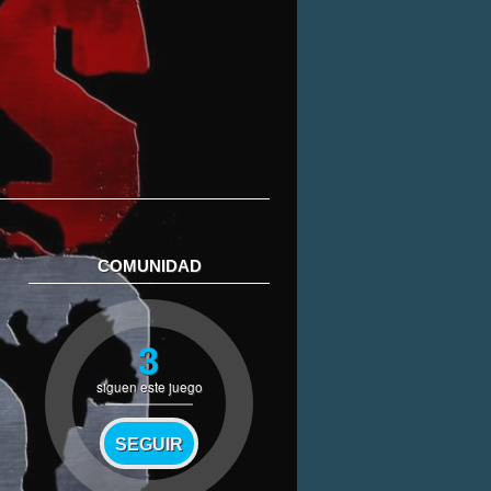
COMUNIDAD
3
siguen este juego
SEGUIR