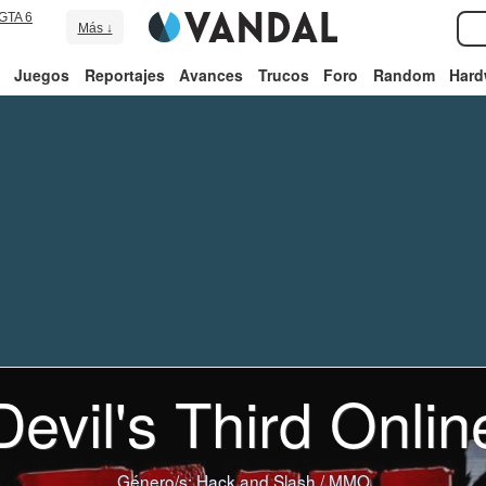
GTA 6
Más ↓
Juegos
Reportajes
Avances
Trucos
Foro
Random
Hard
Devil's Third Onlin
Género/s:
Hack and Slash
/
MMO