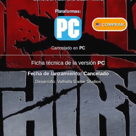
Plataformas:
COMPRAR
Cancelado en
PC
Ficha técnica de la versión
PC
Fecha de lanzamiento
: Cancelado
Desarrollo: Valhalla Game Studios