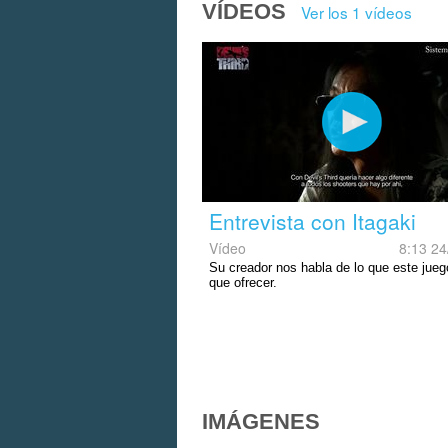
VÍDEOS
Ver los 1 vídeos
Entrevista con Itagaki
Vídeo
8:13 24
Su creador nos habla de lo que este jueg
que ofrecer.
IMÁGENES