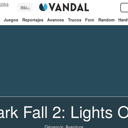
GTA 6
Más ↓
Juegos
Reportajes
Avances
Trucos
Foro
Random
Hard
rk Fall 2: Lights 
Género/s:
Aventura