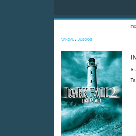
FI
VANDAL
JUEGOS
I
A 
Ta