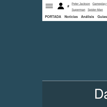
Peter Jackson
Gameplay 
Superman
Spider-Man
PORTADA
Noticias
Análisis
Guías
Da