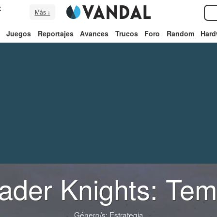
e
Más ↓
Juegos
Reportajes
Avances
Trucos
Foro
Random
Hard
ader Knights: Tem
Género/s:
Estrategia