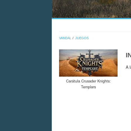
VANDAL
JUEGOS
I
A 
Carátula Crusader Knights:
Templars