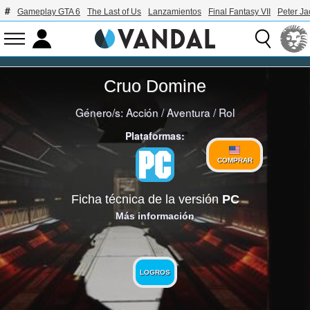
Gameplay GTA 6
The Last of Us
Lanzamientos
Final Fantasy VII
Peter J
Cruo Domine
Género/s:
Acción
/
Aventura
/
Rol
Plataformas:
COMPRAR
Ficha técnica de la versión
PC
Más información
LOGROS