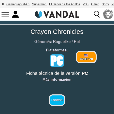
Gameplay GTA 6
Superman
El Señor de los Anillos
PS5
GTA 6
Sony
P
Crayon Chronicles
Género/s:
Roguelike
/
Rol
Plataformas:
COMPRAR
Ficha técnica de la versión
PC
Más información
LOGROS