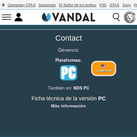
Gameplay GTA 6
Superman
El Señor de los Anillos
PS5
GTA 6
Sony
P
Contact
Género/s:
Plataformas:
COMPRAR
También en:
NDS
PC
Ficha técnica de la versión
PC
Más información