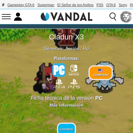
Gameplay GTA 6
Superman
El Señor de los Anillos
PS5
GTA 6
Sony
P
Cladun X3
Género/s:
Acción
/
Rol
Plataformas:
COMPRAR
Ficha técnica de la versión
PC
Más información
LOGROS