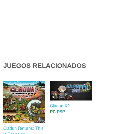
JUEGOS RELACIONADOS
Cladun X2
PC
PSP
Cladun Returns: This
is Sengoku!