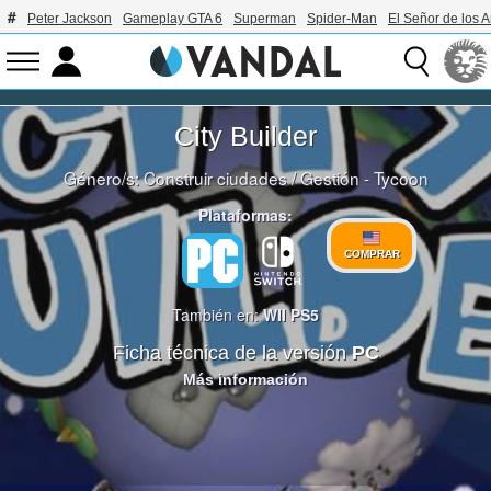
Peter Jackson
Gameplay GTA 6
Superman
Spider-Man
El Señor de los A
City Builder
Género/s:
Construir ciudades
/
Gestión - Tycoon
Plataformas:
COMPRAR
También en:
WII
PS5
Ficha técnica de la versión
PC
Más información