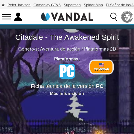
Peter Jackson
Gameplay GTA 6
Superman
Spider-Man
El Señor de los A
Citadale - The Awakened Spirit
Género/s:
Aventura de acción
/
Plataformas 2D
Plataformas:
COMPRAR
Ficha técnica de la versión
PC
Más información