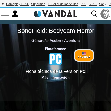
Gameplay GTA 6
Superman
El Señor de los Anillos
PS5
GTA 6
Sony
P
BoneField: Bodycam Horror
Género/s:
Acción
/
Aventura
Plataformas:
COMPRAR
Ficha técnica de la versión
PC
Más información