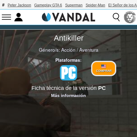
Peter Jackson
Gameplay GTA 6
Superman
Spider-Man
El Señor de los A
Antikiller
Género/s:
Acción
/
Aventura
Plataformas:
COMPRAR
Ficha técnica de la versión
PC
Más información