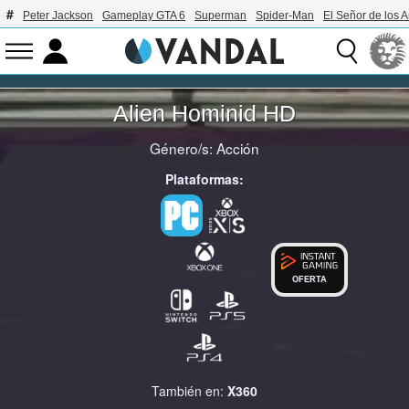
Peter Jackson
Gameplay GTA 6
Superman
Spider-Man
El Señor de los A
Alien Hominid HD
Género/s:
Acción
Plataformas:
OFERTA
También en:
X360