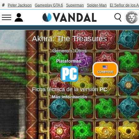
Peter Jackson
Gameplay GTA 6
Superman
Spider-Man
El Señor de los A
Akhra: The Treasures
Género/s:
Otros
Plataformas:
COMPRAR
Ficha técnica de la versión
PC
Más información