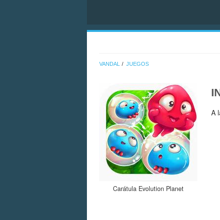
VANDAL
JUEGOS
I
A 
Carátula Evolution Planet