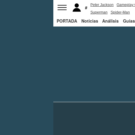
Peter Jackson
Gameplay 
Superman
Spider-Man
PORTADA
Noticias
Análisis
Guías