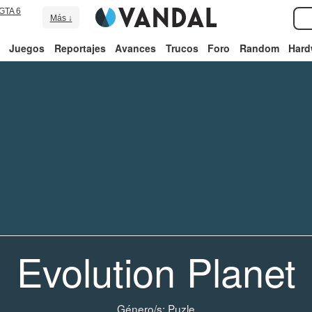
GTA 6
Más ↓
Juegos
Reportajes
Avances
Trucos
Foro
Random
Hard
Evolution Planet
Género/s:
Puzle