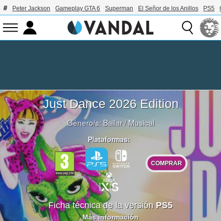
Peter Jackson
Gameplay GTA 6
Superman
El Señor de los Anillos
PS5
Just Dance 2026 Edition
Género/s:
Bailar
/
Musical
Plataformas:
COMPRAR
Ficha técnica de la versión
PS5
Más información