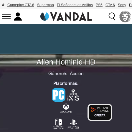
Gameplay GTA 6
Superman
El Señor de los Anillos
PS5
GTA 6
Sony
P
Alien Hominid HD
Género/s:
Acción
Plataformas:
OFERTA