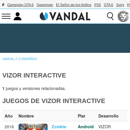
Gameplay GTA 6
Superman
El Señor de los Anillos
PS5
GTA 6
Sony
P
VANDAL
COMPAÑÍAS
VIZOR INTERACTIVE
1
juegos y versiones relacionadas.
JUEGOS DE VIZOR INTERACTIVE
Año
Nombre
Plat
Desarrollo
2016
Zombie
Android
VIZOR