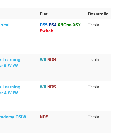
Plat
Desarrollo
pital
PS5
PS4
XBOne
XSX
Tivola
Switch
y Learning
WII
NDS
Tivola
r 5 WiiW
y Learning
WII
NDS
Tivola
r 4 WiiW
cademy DSiW
NDS
Tivola