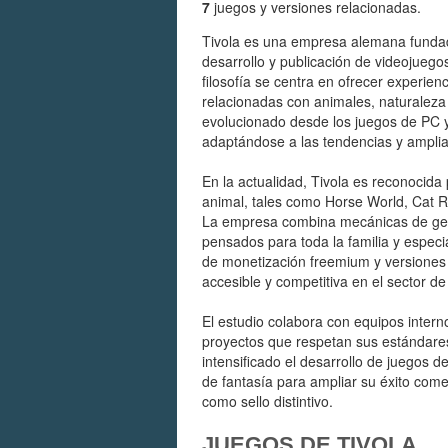
7
juegos y versiones relacionadas.
Tivola es una empresa alemana funda
desarrollo y publicación de videojuegos 
filosofía se centra en ofrecer experie
relacionadas con animales, naturaleza y
evolucionado desde los juegos de PC y
adaptándose a las tendencias y amplia
En la actualidad, Tivola es reconocida
animal, tales como Horse World, Cat R
La empresa combina mecánicas de gestió
pensados para toda la familia y espe
de monetización freemium y versione
accesible y competitiva en el sector d
El estudio colabora con equipos intern
proyectos que respetan sus estándares
intensificado el desarrollo de juegos 
de fantasía para ampliar su éxito come
como sello distintivo.
JUEGOS DE TIVOLA