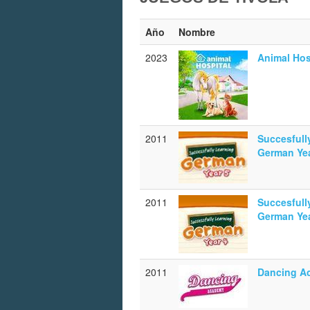
Año
Nombre
2023
Animal Hos
2011
Succesfull
German Yea
2011
Succesfull
German Yea
2011
Dancing A