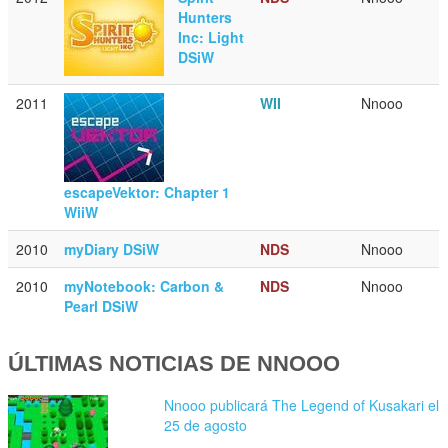
Hunters
Inc: Light
DSiW
2011
WII
Nnooo
escapeVektor: Chapter 1
WiiW
2010
myDiary DSiW
NDS
Nnooo
2010
myNotebook: Carbon &
NDS
Nnooo
Pearl DSiW
ÚLTIMAS NOTICIAS DE NNOOO
Nnooo publicará The Legend of Kusakari el
25 de agosto