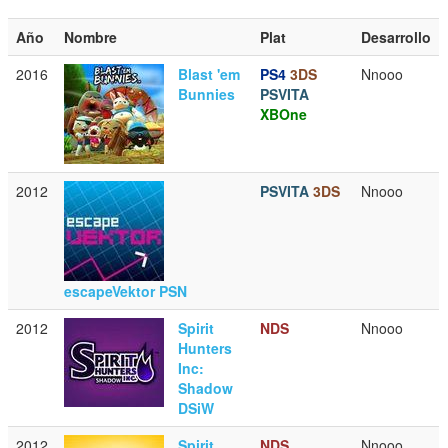
Año
Nombre
Plat
Desarrollo
2016
Blast 'em
PS4
3DS
Nnooo
Bunnies
PSVITA
XBOne
2012
PSVITA
3DS
Nnooo
escapeVektor PSN
2012
Spirit
NDS
Nnooo
Hunters
Inc:
Shadow
DSiW
2012
Spirit
NDS
Nnooo