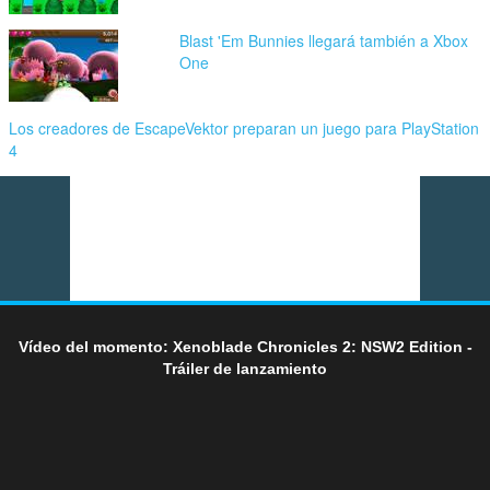
Blast 'Em Bunnies llegará también a Xbox
One
Los creadores de EscapeVektor preparan un juego para PlayStation
4
Vídeo del momento: Xenoblade Chronicles 2: NSW2 Edition -
Tráiler de lanzamiento