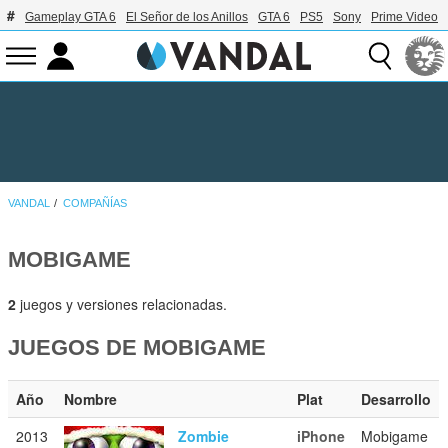
Gameplay GTA 6
El Señor de los Anillos
GTA 6
PS5
Sony
Prime Video
VANDAL
COMPAÑÍAS
MOBIGAME
2
juegos y versiones relacionadas.
JUEGOS DE MOBIGAME
Año
Nombre
Plat
Desarrollo
2013
Zombie
iPhone
Mobigame