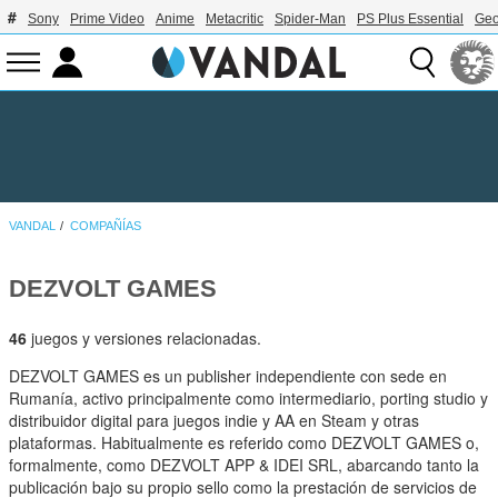
Sony
Prime Video
Anime
Metacritic
Spider-Man
PS Plus Essential
Geo
VANDAL
COMPAÑÍAS
DEZVOLT GAMES
46
juegos y versiones relacionadas.
DEZVOLT GAMES es un publisher independiente con sede en
Rumanía, activo principalmente como intermediario, porting studio y
distribuidor digital para juegos indie y AA en Steam y otras
plataformas. Habitualmente es referido como DEZVOLT GAMES o,
formalmente, como DEZVOLT APP & IDEI SRL, abarcando tanto la
publicación bajo su propio sello como la prestación de servicios de