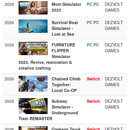
2026
Mom Simulator
PC
PC
DEZVOLT
2023
GAMES
2026
Survival Boat
PC
PC
DEZVOLT
Simulator -
GAMES
Lost at Sea
2026
FURNITURE
PC
PC
DEZVOLT
FLIPPER
GAMES
Simulator
2023: Revive, restoration &
creative crafting
2026
Chained Climb
Switch
DEZVOLT
Together:
GAMES
Local Co-OP
2026
Subway
Switch
DEZVOLT
Simulator -
GAMES
Underground
Train REMASTER
2026
Garbage Truck
Switch
DEZVOLT