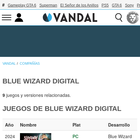
Gameplay GTA 6
Superman
El Señor de los Anillos
PS5
GTA 6
Sony
P
VANDAL
COMPAÑÍAS
BLUE WIZARD DIGITAL
9
juegos y versiones relacionadas.
JUEGOS DE BLUE WIZARD DIGITAL
Año
Nombre
Plat
Desarrollo
2024
PC
Blue Wizard