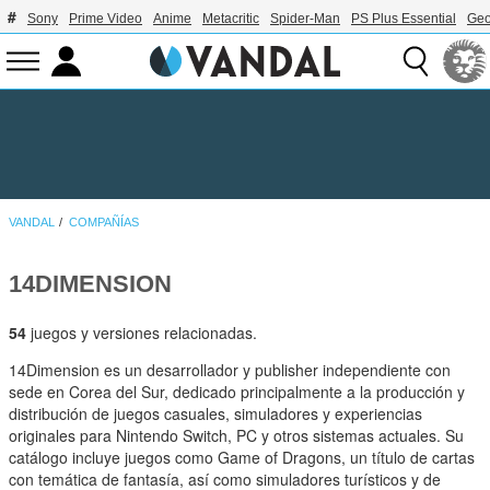
Sony
Prime Video
Anime
Metacritic
Spider-Man
PS Plus Essential
Geo
VANDAL
COMPAÑÍAS
14DIMENSION
54
juegos y versiones relacionadas.
14Dimension es un desarrollador y publisher independiente con
sede en Corea del Sur, dedicado principalmente a la producción y
distribución de juegos casuales, simuladores y experiencias
originales para Nintendo Switch, PC y otros sistemas actuales. Su
catálogo incluye juegos como Game of Dragons, un título de cartas
con temática de fantasía, así como simuladores turísticos y de