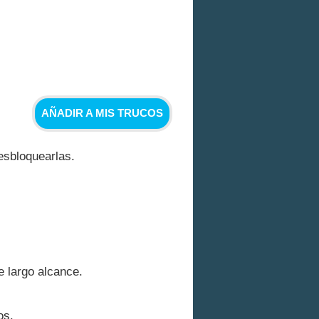
AÑADIR A MIS TRUCOS
esbloquearlas.
 largo alcance.
os.