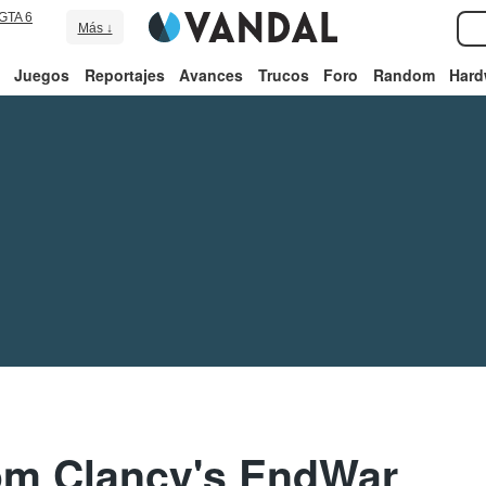
GTA 6
Más ↓
Juegos
Reportajes
Avances
Trucos
Foro
Random
Hard
om Clancy's EndWar