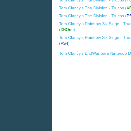
Tom Clancy's The Division - Trucos (
X
Tom Clancy's The Division - Trucos (
P
Tom Clancy's Rainbow Six Siege - Tru
(
XBOne
)
Tom Clancy's Rainbow Six Siege - Tru
(
PS4
)
Tom Clancy's EndWar para Nintendo 