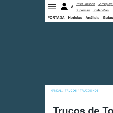
Peter Jackson
Gameplay 
Superman
Spider-Man
PORTADA
Noticias
Análisis
Guías
VANDAL
TRUCOS
TRUCOS NDS
Trucos de T