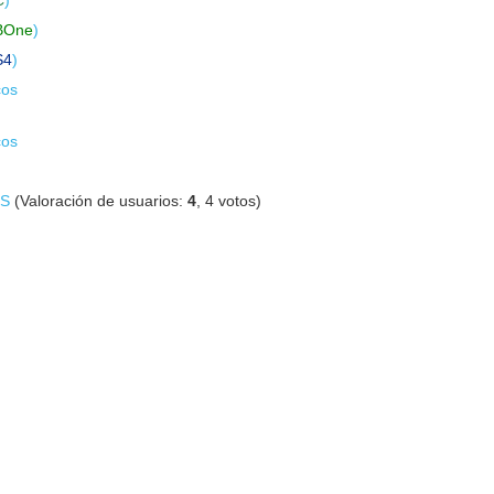
BOne
)
S4
)
cos
cos
DS
(Valoración de usuarios:
4
,
4
votos)