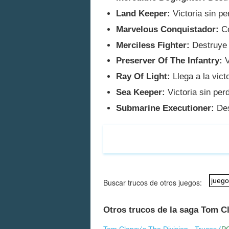
Land Keeper:
Victoria sin pe
Marvelous Conquistador:
Co
Merciless Fighter:
Destruye 
Preserver Of The Infantry:
V
Ray Of Light:
Llega a la vict
Sea Keeper:
Victoria sin per
Submarine Executioner:
Des
Buscar trucos de otros juegos:
Otros trucos de la saga Tom C
Tom Clancy's The Division - Trucos (
P