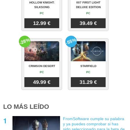
HOLLOW KNIGHT:
007 FIRST LIGHT
SILKSONG
DELUXE EDITION
PC
PC
12.99 €
39.49 €
-28%
-55%
CRIMSON DESERT
STARFIELD
PC
PC
49.99 €
31.29 €
LO MÁS LEÍDO
FromSoftware cumple su palabra
y ya puedes comprobar si has
sido seleccionado para la beta de