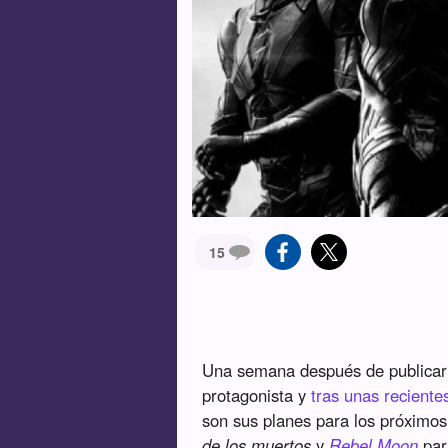
15
Una semana después de publica
protagonista y
tras unas recient
son sus planes para los próximos 
de los muertos
y
Rebel Moon
par