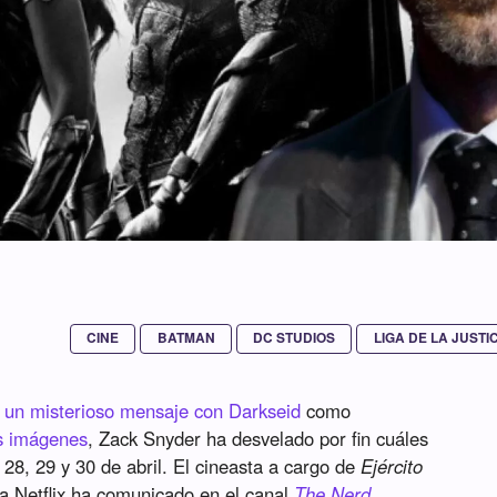
CINE
BATMAN
DC STUDIOS
LIGA DE LA JUSTI
r
un misterioso mensaje con Darkseid
como
es imágenes
, Zack Snyder ha desvelado por fin cuáles
28, 29 y 30 de abril. El cineasta a cargo de
Ejército
a Netflix ha comunicado en el canal
The Nerd