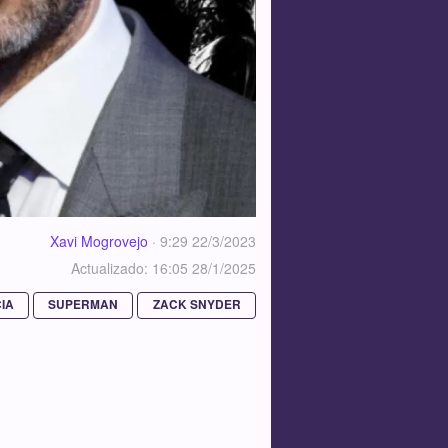
Xavi Mogrovejo
·
9:29 22/3/2023
Actualizado: 16:05 28/1/2025
CIA
SUPERMAN
ZACK SNYDER