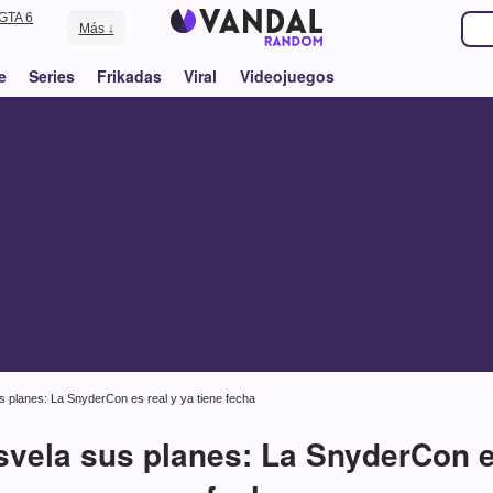
GTA 6
Más ↓
e
Series
Frikadas
Viral
Videojuegos
 planes: La SnyderCon es real y ya tiene fecha
vela sus planes: La SnyderCon es