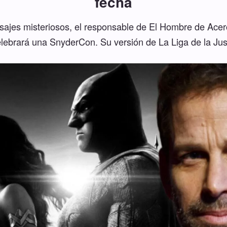
fecha
ajes misteriosos, el responsable de El Hombre de Acer
celebrará una SnyderCon. Su versión de La Liga de la Just