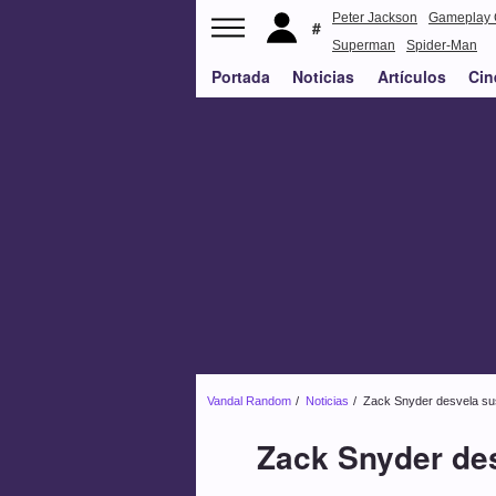
Peter Jackson
Gameplay 
Superman
Spider-Man
Portada
Noticias
Artículos
Cin
Vandal Random
Noticias
Zack Snyder desvela sus
Zack Snyder des