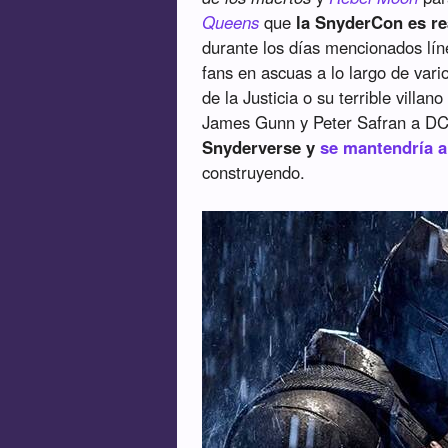
Queens
que
la SnyderCon es rea
durante los días mencionados lín
fans en ascuas a lo largo de var
de la Justicia o su terrible villan
James Gunn y Peter Safran a D
Snyderverse y
se mantendría 
construyendo.