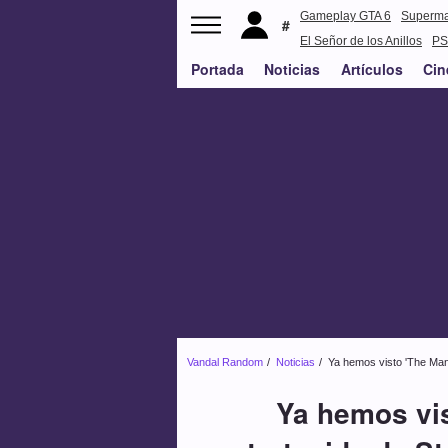
Gameplay GTA 6
Superm
El Señor de los Anillos
PS
Portada
Noticias
Artículos
Cin
Vandal Random
Noticias
Ya hemos visto 'The Man
Ya hemos vis