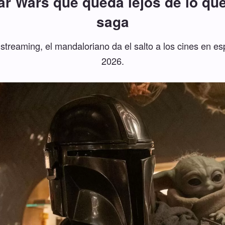
tar Wars que queda lejos de lo qu
saga
streaming, el mandaloriano da el salto a los cines en e
2026.