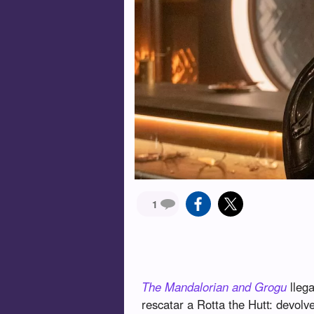
1
The Mandalorian and Grogu
llega
rescatar a Rotta the Hutt: devolv