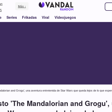
an
Más ↓
5
e
Series
Frikadas
Viral
Videojuegos
dalorian and Grogu', una aventura entretenida de Star Wars que queda lejos de lo que espe
to 'The Mandalorian and Grogu',