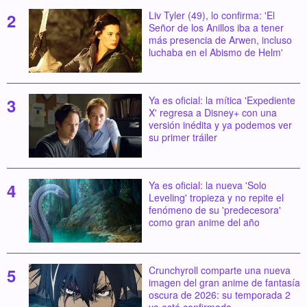
Liv Tyler (49), lo confirma: 'El
Señor de los Anillos iba a tener
más presencia de Arwen, incluso
luchaba en el Abismo de Helm'
Ya es oficial: la mítica 'Expediente
X' regresa a Disney+ con una
versión inédita y ya podemos ver
su primer tráiler
Ya es oficial: la nueva 'Solo
Leveling' tropieza y no repite el
fenómeno de su 'predecesora'
como gran anime del año
Crunchyroll comparte una nueva
imagen del gran anime de fantasía
oscura de 2026: su temporada 2
ya está confirmada