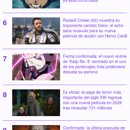
Russell Crowe (62) muestra su
imponente cambio físico: el actor
saca músculo para su nueva
película de acción con Henry Cavill
Fecha confirmada: el nuevo anime
de 'Kaiju No. 8' centrado en el uno
de los personajes más poderosos
desvela su estreno
Es oficial: la saga de terror más
importante del siglo XXI regresa
con una nueva película en 2026
tras recaudar 731 millones
Confirmado: la última precuela de