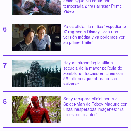
épica sigue sin confirmar
temporada 2 tras arrasar Prime
Video
Ya es oficial: la mítica 'Expediente
X' regresa a Disney+ con una
versión inédita y ya podemos ver
su primer tráiler
Hoy en streaming la última
secuela de la mayor película de
zombis: un fracaso en cines con
56 millones que ahora busca
salvarse
Sony recupera oficialmente al
Spider-Man de Tobey Maguire con
unas inesperadas imágenes: 'Ya
no es como antes'