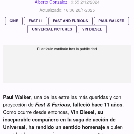
Alberto González
·
9:55 2/12/2024
Actualizado: 16:06 28/1/2025
CINE
FAST 11
FAST AND FURIOUS
PAUL WALKER
UNIVERSAL PICTURES
VIN DIESEL
Paul Walker
, una de las estrellas más queridas y con
proyección de
Fast & Furious
,
falleció hace 11 años
.
Como ocurre desde entonces,
Vin Diesel, su
inseparable compañero en la saga de acción de
Universal, ha rendido un sentido homenaje
a quien