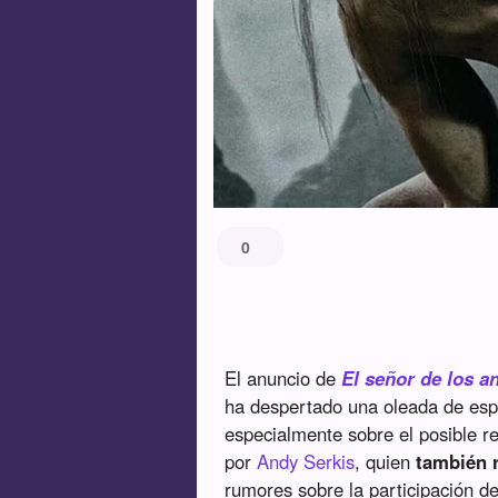
0
El anuncio de
El señor de los a
ha despertado una oleada de espe
especialmente sobre el posible re
por
Andy Serkis
, quien
también 
rumores sobre la participación d