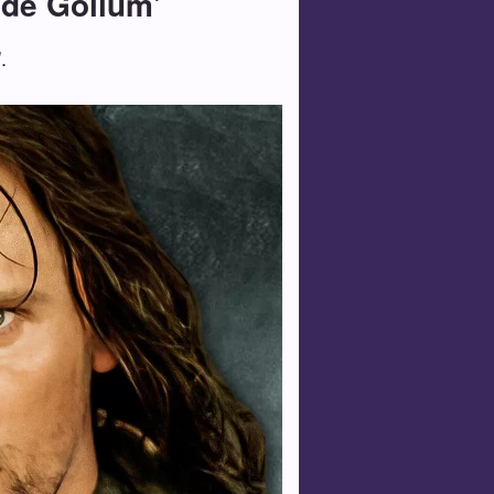
 de Gollum'
.