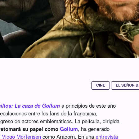
CINE
EL SEÑOR D
nillos: La caza de Gollum
a principios de este año
culaciones entre los fans de la franquicia,
greso de actores emblemáticos. La película, dirigida
retomará su papel como
Gollum
, ha generado
e
Viggo Mortensen
como Aragorn. En una
entrevista