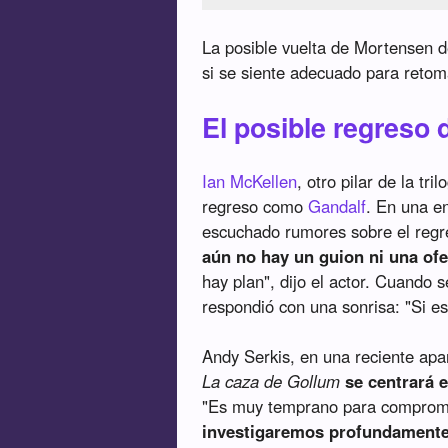
La posible vuelta de Mortensen d
si se siente adecuado para retom
El posible regreso 
Ian McKellen
, otro pilar de la tr
regreso como
Gandalf
. En una e
escuchado rumores sobre el regr
aún no hay un guion ni una ofe
hay plan", dijo el actor. Cuando s
respondió con una sonrisa: "Si es
Andy Serkis, en una reciente ap
La caza de Gollum
se centrará e
"Es muy temprano para comprome
investigaremos profundamente