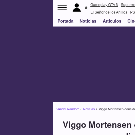
Gameplay GTA 6
Superm
El Señor de los Anillos
PS
Portada
Noticias
Artículos
Cin
Vandal Random
Noticias
Viggo Mortensen consider
Viggo Mortensen c