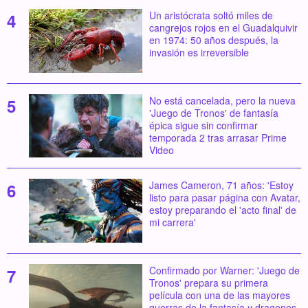
Un aristócrata soltó miles de
cangrejos rojos en el Guadalquivir
en 1974: 50 años después, la
invasión es irreversible
No está cancelada, pero la nueva
'Juego de Tronos' de fantasía
épica sigue sin confirmar
temporada 2 tras arrasar Prime
Video
James Cameron, 71 años: 'Estoy
listo para pasar página con Avatar,
estoy preparando el 'acto final' de
mi carrera'
Confirmado por Warner: 'Juego de
Tronos' prepara su primera
película con una de las mayores
guerras de la fantasía y dragones