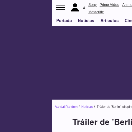
Sony
Prime Video
Anim
Metacritic
Portada
Noticias
Artículos
Cin
Vandal Random
Noticias
Tráiler de 'Berlín', el s
Tráiler de 'Ber