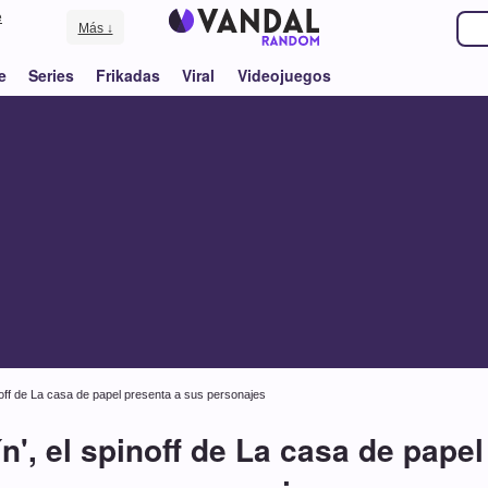
e
Más ↓
e
Series
Frikadas
Viral
Videojuegos
pinoff de La casa de papel presenta a sus personajes
lín', el spinoff de La casa de pape