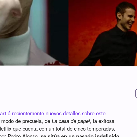
rtió recientemente nuevos detalles sobre este
a modo de precuela, de
La casa de papel
, la exitosa
etflix que cuenta con un total de cinco temporadas.
 por Pedro Alonso,
se sitúa en un pasado indefinido