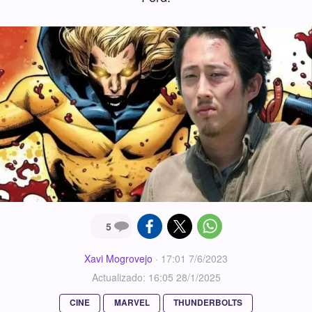
5
Xavi Mogrovejo
·
17:01 7/6/2023
Actualizado: 16:05 28/1/2025
CINE
MARVEL
THUNDERBOLTS