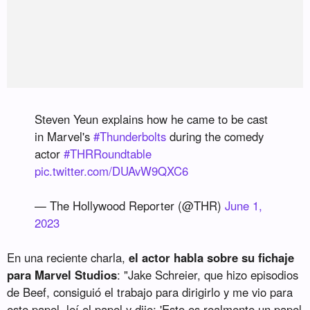
Steven Yeun explains how he came to be cast
in Marvel's
#Thunderbolts
during the comedy
actor
#THRRoundtable
pic.twitter.com/DUAvW9QXC6
— The Hollywood Reporter (@THR)
June 1,
2023
En una reciente charla,
el actor habla sobre su fichaje
para Marvel Studios
: "Jake Schreier, que hizo episodios
de Beef, consiguió el trabajo para dirigirlo y me vio para
este papel, leí el papel y dije: 'Esto es realmente un papel