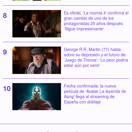
Es oficial, 'La momia 4' confirma el
gran cambio de uno de los
protagonistas 25 años después:
'Sigue impresionante'
George R.R. Martin (77) habla
sobre su depresión y el futuro de
'Juego de Tronos': 'Lo peor podría
estar aún por venir'
Fecha confirmada: la nueva
película de 'Avatar La leyenda de
Aang' llega al streaming de
España con doblaje