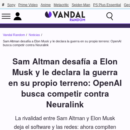
Sony
Prime Video
Anime
Metacritic
Spider-Man
PS Plus Essential
Geo
Vandal Random
Noticias
Sam Altman desafía a Elon Musk y le declara la guerra en su propio terreno: OpenAI
busca competir contra Neuralink
Sam Altman desafía a Elon
Musk y le declara la guerra
en su propio terreno: OpenAI
busca competir contra
Neuralink
La rivalidad entre Sam Altman y Elon Musk
deja el software y las redes: ahora compiten