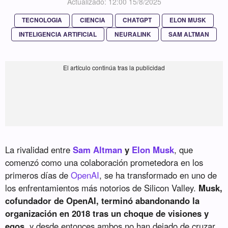
Actualizado: 12:00 15/8/2025
TECNOLOGIA
CIENCIA
CHATGPT
ELON MUSK
INTELIGENCIA ARTIFICIAL
NEURALINK
SAM ALTMAN
La rivalidad entre
Sam Altman
y
Elon Musk
, que
comenzó como una colaboración prometedora en los
primeros días de
OpenAI
, se ha transformado en uno de
los enfrentamientos más notorios de Silicon Valley.
Musk,
cofundador de OpenAI, terminó abandonando la
organización en 2018 tras un choque de visiones y
egos
, y desde entonces ambos no han dejado de cruzar