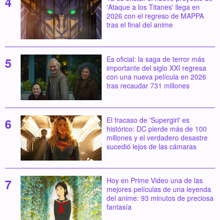
'Ataque a los Titanes' llega en
2026 con el regreso de MAPPA
tras el final del anime
Es oficial: la saga de terror más
importante del siglo XXI regresa
con una nueva película en 2026
tras recaudar 731 millones
El fracaso de 'Supergirl' es
histórico: DC pierde más de 100
millones y el verdadero desastre
sucedió lejos de las cámaras
Hoy en Prime Video una de las
mejores películas de una leyenda
del anime: 93 minutos de preciosa
fantasía