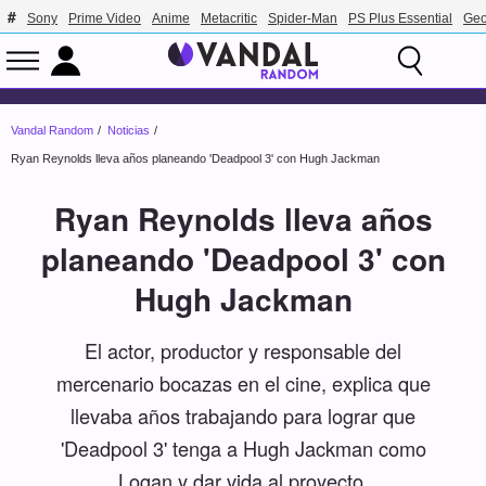
Sony
Prime Video
Anime
Metacritic
Spider-Man
PS Plus Essential
Geo
Vandal Random
Noticias
Ryan Reynolds lleva años planeando 'Deadpool 3' con Hugh Jackman
Ryan Reynolds lleva años
planeando 'Deadpool 3' con
Hugh Jackman
El actor, productor y responsable del
mercenario bocazas en el cine, explica que
llevaba años trabajando para lograr que
'Deadpool 3' tenga a Hugh Jackman como
Logan y dar vida al proyecto.