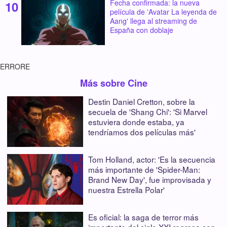
Fecha confirmada: la nueva
película de 'Avatar La leyenda de
Aang' llega al streaming de
España con doblaje
ERRORE
Más sobre Cine
Destin Daniel Cretton, sobre la
secuela de 'Shang Chi': 'Si Marvel
estuviera donde estaba, ya
tendríamos dos películas más'
Tom Holland, actor: 'Es la secuencia
más importante de 'Spider-Man:
Brand New Day', fue improvisada y
nuestra Estrella Polar'
Es oficial: la saga de terror más