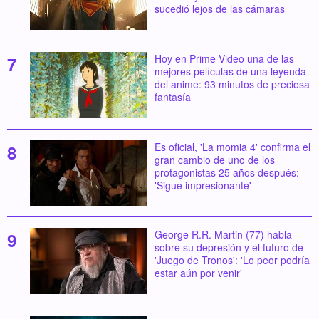
sucedió lejos de las cámaras
Hoy en Prime Video una de las
mejores películas de una leyenda
del anime: 93 minutos de preciosa
fantasía
Es oficial, 'La momia 4' confirma el
gran cambio de uno de los
protagonistas 25 años después:
'Sigue impresionante'
George R.R. Martin (77) habla
sobre su depresión y el futuro de
'Juego de Tronos': 'Lo peor podría
estar aún por venir'