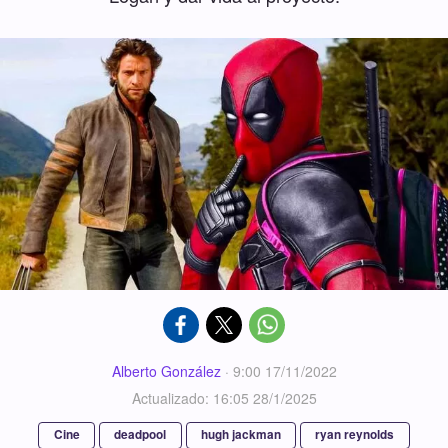
Alberto González
·
9:00 17/11/2022
Actualizado: 16:05 28/1/2025
Cine
deadpool
hugh jackman
ryan reynolds