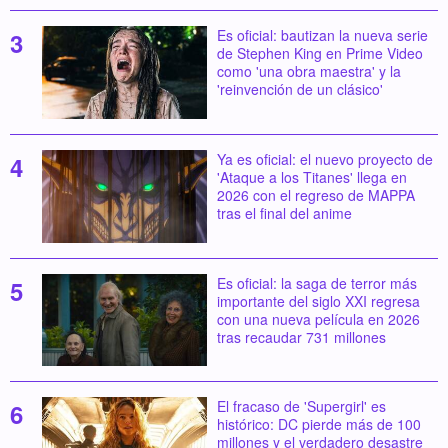
Es oficial: bautizan la nueva serie
de Stephen King en Prime Video
como 'una obra maestra' y la
'reinvención de un clásico'
Ya es oficial: el nuevo proyecto de
'Ataque a los Titanes' llega en
2026 con el regreso de MAPPA
tras el final del anime
Es oficial: la saga de terror más
importante del siglo XXI regresa
con una nueva película en 2026
tras recaudar 731 millones
El fracaso de 'Supergirl' es
histórico: DC pierde más de 100
millones y el verdadero desastre