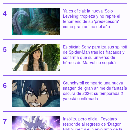
Ya es oficial: la nueva 'Solo
Leveling' tropieza y no repite el
fenómeno de su 'predecesora'
como gran anime del año
Es oficial: Sony paraliza sus spinoff
de Spider-Man tras los fracasos y
confirma que su universo de
héroes de Marvel no seguirá
Crunchyroll comparte una nueva
imagen del gran anime de fantasía
oscura de 2026: su temporada 2
ya está confirmada
Insólito, pero oficial: Toyotaro
responde al regreso de 'Dragon
Ball Super' y el nuevo arco de la