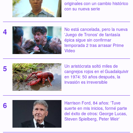
originales con un cambio histórico
con su nueva serie
No está cancelada, pero la nueva
'Juego de Tronos' de fantasía
épica sigue sin confirmar
temporada 2 tras arrasar Prime
Video
Un aristócrata soltó miles de
cangrejos rojos en el Guadalquivir
en 1974: 50 años después, la
invasión es irreversible
Harrison Ford, 84 años: 'Tuve
suerte en mis inicios, formé parte
del éxito de otros: George Lucas,
Steven Spielberg, Peter Weir'