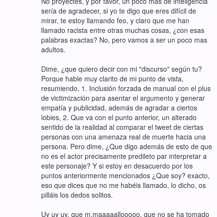
No proyectes, y por favor, un poco mas de inteligencia
sería de agradecer, si yo te digo que eres difícil de
mirar, te estoy llamando feo, y claro que me han
llamado racista entre otras muchas cosas, ¿con esas
palabras exactas? No, pero vamos a ser un poco mas
adultos.
Dime, ¿que quiero decir con mi "discurso" según tu?
Porque hable muy clarito de mi punto de vista,
resumiendo, 1. Inclusión forzada de manual con el plus
de victimización para asentar el argumento y generar
empatía y publicidad, además de agradar a ciertos
lobies, 2. Que va con el punto anterior, un alterado
sentido de la realidad al comparar el tweet de ciertas
personas con una amenaza real de muerte hacia una
persona. Pero dime, ¿Que digo además de esto de que
no es el actor precisamente predileto par interpretar a
este personaje? Y si estoy en desacuerdo por los
puntos anteriormente mencionados ¿Que soy? exacto,
eso que dices que no me habéis llamado, lo dicho, os
pilláis los dedos solitos.
Uy uy uy, que m,maaaaallooooo, que no se ha tomado