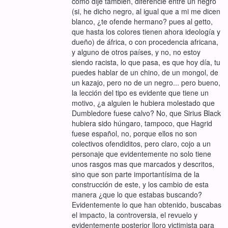
como dije también, diferencié entre un negro
(si, he dicho negro, al igual que a mi me dicen
blanco, ¿te ofende hermano? pues al getto,
que hasta los colores tienen ahora ideología y
dueño) de áfrica, o con procedencia africana,
y alguno de otros países, y no, no estoy
siendo racista, lo que pasa, es que hoy día, tu
puedes hablar de un chino, de un mongol, de
un kazajo, pero no de un negro... pero bueno,
la lección del tipo es evidente que tiene un
motivo, ¿a alguien le hubiera molestado que
Dumbledore fuese calvo? No, que Sirius Black
hubiera sido húngaro, tampoco, que Hagrid
fuese español, no, porque ellos no son
colectivos ofendiditos, pero claro, cojo a un
personaje que evidentemente no solo tiene
unos rasgos mas que marcados y descritos,
sino que son parte importantísima de la
construcción de este, y los cambio de esta
manera ¿que lo que estabas buscando?
Evidentemente lo que han obtenido, buscabas
el impacto, la controversia, el revuelo y
evidentemente posterior lloro victimista para