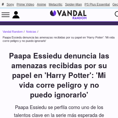
Sony
Prime Video
Anime
Metacritic
Spider-Man
PS Plus Essential
Geo
Vandal Random
Noticias
Paapa Essiedu denuncia las amenazas recibidas por su papel en 'Harry Potter': 'Mi vida
corre peligro y no puedo ignorarlo'
Paapa Essiedu denuncia las
amenazas recibidas por su
papel en 'Harry Potter': 'Mi
vida corre peligro y no
puedo ignorarlo'
Paapa Essiedu se perfila como uno de los
talentos clave en la serie más esperada de