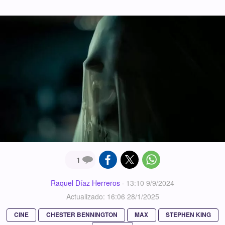
1
Raquel Díaz Herreros
·
13:10 9/9/2024
Actualizado: 16:06 28/1/2025
CINE
CHESTER BENNINGTON
MAX
STEPHEN KING