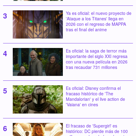
Ya es oficial: el nuevo proyecto de
'Ataque a los Titanes' llega en
2026 con el regreso de MAPPA
tras el final del anime
Es oficial: la saga de terror más
importante del siglo XXI regresa
con una nueva película en 2026
tras recaudar 731 millones
Es oficial: Disney confirma el
fracaso histórico de 'The
Mandalorian' y el live action de
'Vaiana' en cines
El fracaso de 'Supergirl' es
histórico: DC pierde más de 100