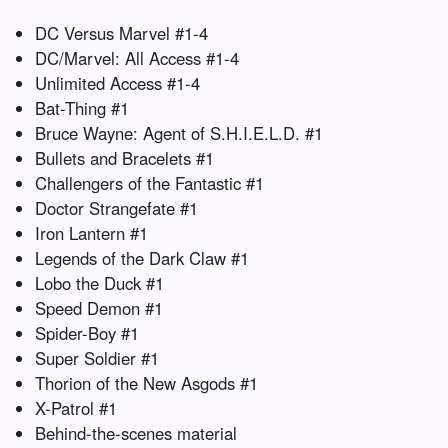
DC Versus Marvel #1-4
DC/Marvel: All Access #1-4
Unlimited Access #1-4
Bat-Thing #1
Bruce Wayne: Agent of S.H.I.E.L.D. #1
Bullets and Bracelets #1
Challengers of the Fantastic #1
Doctor Strangefate #1
Iron Lantern #1
Legends of the Dark Claw #1
Lobo the Duck #1
Speed Demon #1
Spider-Boy #1
Super Soldier #1
Thorion of the New Asgods #1
X-Patrol #1
Behind-the-scenes material