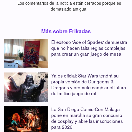
Los comentarios de la noticia están cerrados porque es
demasiado antigua.
Más sobre Frikadas
El exitoso 'Ace of Spades' demuestra
que no hacen falta reglas complejas
para crear un gran juego de mesa
Ya es oficial: Star Wars tendrá su
propia versión de Dungeons &
Dragons y promete cambiar el futuro
del mítico juego de rol
La San Diego Comic-Con Málaga
pone en marcha su gran concurso
de cosplay y abre las inscripciones
para 2026