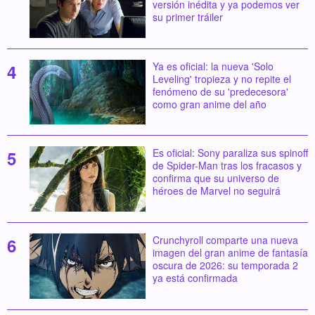
versión inédita y ya podemos ver
su primer tráiler
Ya es oficial: la nueva 'Solo
Leveling' tropieza y no repite el
fenómeno de su 'predecesora'
como gran anime del año
Es oficial: Sony paraliza sus spinoff
de Spider-Man tras los fracasos y
confirma que su universo de
héroes de Marvel no seguirá
Crunchyroll comparte una nueva
imagen del gran anime de fantasía
oscura de 2026: su temporada 2
ya está confirmada