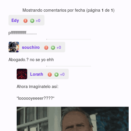
Mostrando comentarios por fecha (página
1
de
1
)
Edy
+0
pfffffffffffffff.........
souchiro
+0
Abogado.? no se yo ehh
Lorath
+0
Ahora imagínatelo así:
"loooooyeeeer????"