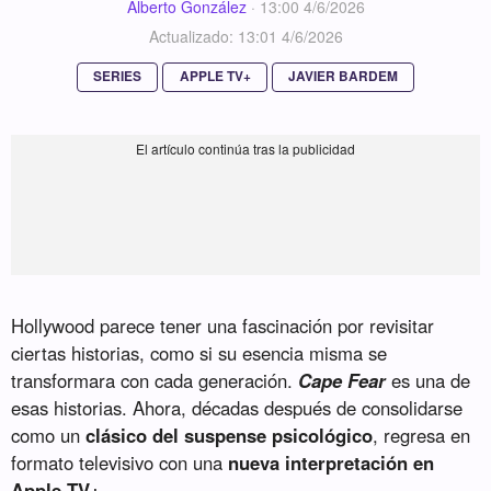
Alberto González
·
13:00 4/6/2026
Actualizado: 13:01 4/6/2026
SERIES
APPLE TV+
JAVIER BARDEM
Hollywood parece tener una fascinación por revisitar
ciertas historias, como si su esencia misma se
transformara con cada generación.
Cape Fear
es una de
esas historias. Ahora, décadas después de consolidarse
como un
clásico del suspense psicológico
, regresa en
formato televisivo con una
nueva interpretación en
Apple TV+
.