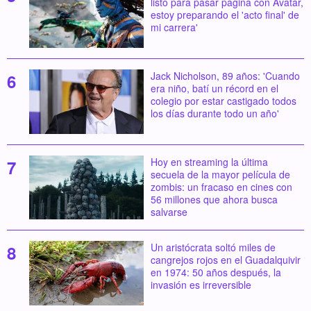
listo para pasar página con Avatar,
estoy preparando el 'acto final' de
mi carrera'
Jack Nicholson, 89 años: 'Cuando
era niño, batí un récord en el
colegio por estar castigado todos
los días durante todo un año'
Hoy en streaming la última
secuela de la mayor película de
zombis: un fracaso en cines con
56 millones que ahora busca
salvarse
Un aristócrata soltó miles de
cangrejos rojos en el Guadalquivir
en 1974: 50 años después, la
invasión es irreversible