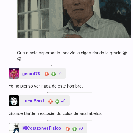
Que a este esperpento todavía le sigan riendo la gracia 🥱
🤦
gerard78
+0
Yo no pienso ver nada de este hombre.
Luca Brasi
+0
Grande Bardem escociendo culos de analfabetos.
MiCorazonesFisico
+0